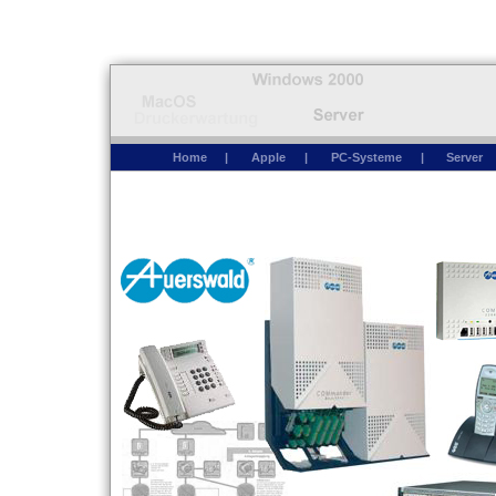
Home
|
Apple
|
PC-Systeme
|
Server