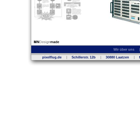
Wir über uns
pixelflug.de
|
Schillerstr. 12b
|
30880 Laatzen
|