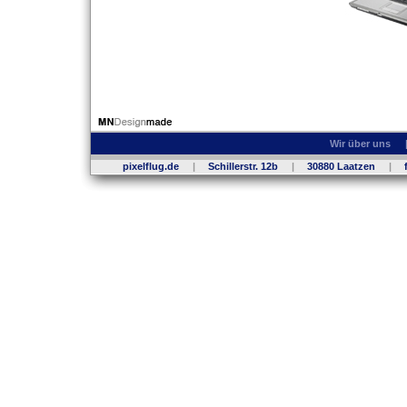
Wir über uns
pixelflug.de
|
Schillerstr. 12b
|
30880 Laatzen
|