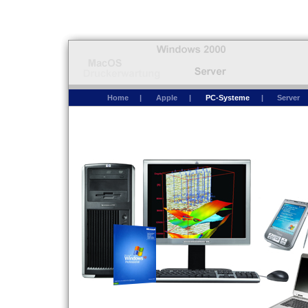
Home
|
Apple
|
PC-Systeme
|
Server